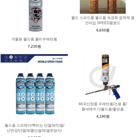
월드 스피드폼 월드폼 속경화 접착제 폼
건타입 SPEED폼본드
6,650원
겨울용 월드폼 폴리우레탄폼
7,230원
M)국산정품 우레탄폼/건용 폼/
틈새매우기/월드폼/좋은폼
4,190원
월드폼 스프레이/뿌리는 단열재/단열/
난연성/단열재/폼단열재/결로방지/