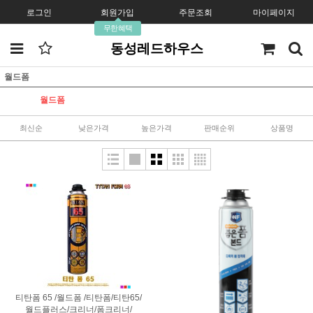
로그인
회원가입
주문조회
마이페이지
무한혜택
동성레드하우스
월드폼
월드폼
최신순
낮은가격
높은가격
판매순위
상품명
티탄폼 65 /월드폼 /티탄폼/티탄65/
월드플러스/크리너/폼크리너/