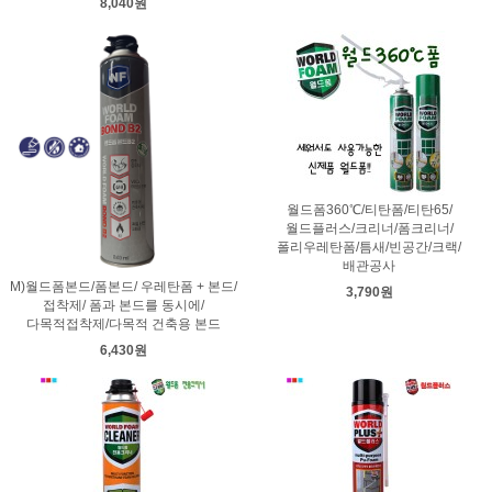
8,040원
월드폼360℃/티탄폼/티탄65/
월드플러스/크리너/폼크리너/
폴리우레탄폼/틈새/빈공간/크랙/
배관공사
M)월드폼본드/폼본드/ 우레탄폼 + 본드/
3,790원
접착제/ 폼과 본드를 동시에/
다목적접착제/다목적 건축용 본드
6,430원