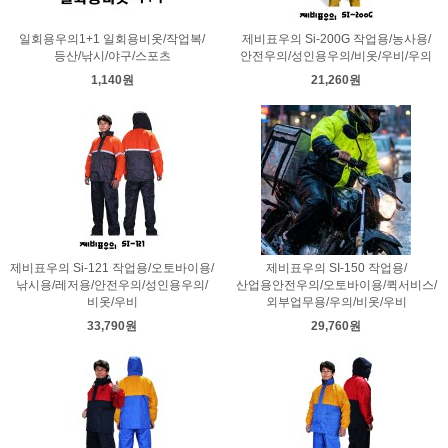
일회용우의1+1 일회용비옷/작업복/
제비표우의 Si-200G 작업용/농사용/
등산/낚시/야구/스포츠
안전우의/성인용우의/비옷/우비/우의
1,140원
21,260원
제비표우의 Si-121 작업용/오토바이용/
제비표우의 SI-150 작업용/
낚시용/레저용/안전우의/성인용우의/
산업용안전우의/오토바이용/퀵서비스/
비옷/우비
외부업무용/우의/비옷/우비
33,790원
29,760원