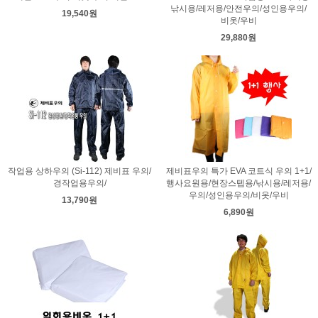
낚시용/레저용/안전우의/성인용우의/
19,540원
비옷/우비
29,880원
작업용 상하우의 (Si-112) 제비표 우의/
제비표우의 특가 EVA 코트식 우의 1+1/
경작업용우의/
행사요원용/현장스텝용/낚시용/레저용/
우의/성인용우의/비옷/우비
13,790원
6,890원