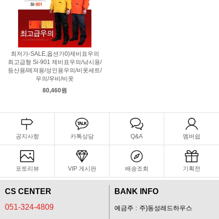
최저가-SALE,옵션가0)제비표우의
최고급형 Si-901 제비표우의/낚시용/
등산용/레져용/성인용우의/비옷세트/
우의/우비/비옷
80,460원
공지사항
카톡상담
Q&A
멤버쉽
포토리뷰
VIP 게시판
배송조회
기획전
CS CENTER
BANK INFO
051-324-4809
예금주 : 주)동성레드하우스