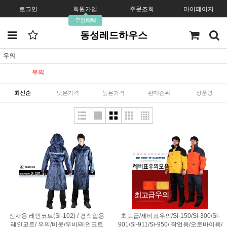
로그인
회원가입
주문조회
마이페이지
무한혜택
동성레드하우스
우의
우의
최신순
낮은가격
높은가격
판매순위
상품명
신사용 레인코트(Si-102) / 경작업용
최고급/제비표우의/Si-150/Si-300/Si-
레인코트/ 우의/비옷/우비/레인코트
901/Si-911/Si-950/ 작업용/오토바이용/