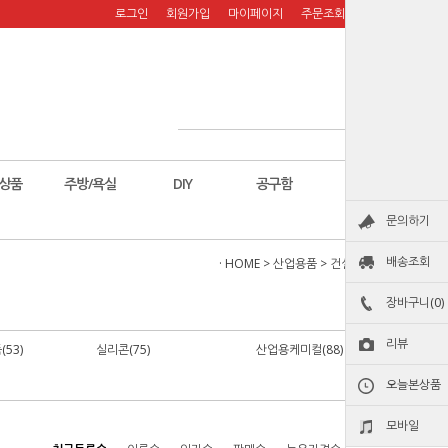
로그인
회원가입
마이페이지
주문조회
장바구니
상품
주방/욕실
DIY
공구함
칼
문의하기
배송조회
· HOME
>
산업용품
>
건설현장비품
장바구니(0)
리뷰
53)
실리콘(75)
산업용케미컬(88)
오늘본상품
모바일