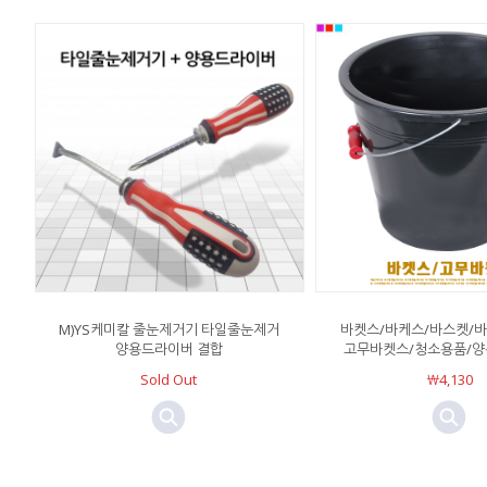
M)YS케미칼 줄눈제거기 타일줄눈제거
바켓스/바케스/바스켓/
양용드라이버 결합
고무바켓스/청소용품/양
Sold Out
￦4,130