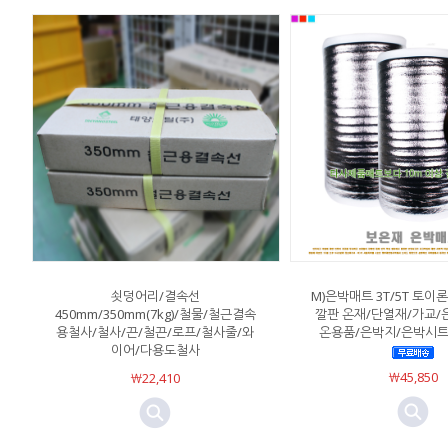
쇳덩어리/결속선
M)은박매트 3T/5T 토이론
450mm/350mm(7kg)/철물/철근결속
깔판 온재/단열재/가교/
용철사/철사/끈/철끈/로프/철사줄/와
온용품/은박지/은박시트
이어/다용도철사
￦45,850
￦22,410