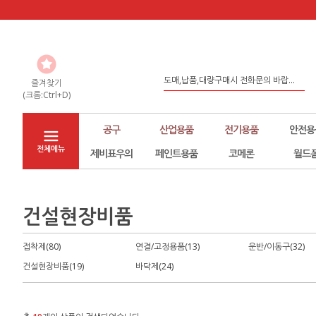
도매,납품,대량구매시 전화문의 바랍...
좀 더 나은 환경구축을 위해서 노력하...
즐겨찾기
(크롬:Ctrl+D)
홈페이지 리뉴얼
공구
산업용품
전기용품
안전용
전체메뉴
제비표우의
페인트용품
코메론
월드
건설현장비품
접착제(80)
연결/고정용품(13)
운반/이동구(32)
건설현장비품(19)
바닥제(24)