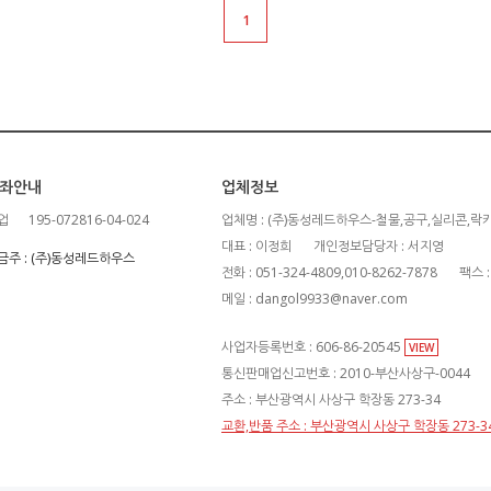
1
좌안내
업체정보
업
195-072816-04-024
업체명 : (주)동성레드하우스-철물,공구,실리콘,락
대표 : 이정희
개인정보담당자 : 서지영
금주 : (주)동성레드하우스
전화 : 051-324-4809,010-8262-7878
팩스 :
메일 : dangol9933@naver.com
사업자등록번호 : 606-86-20545
VIEW
통신판매업신고번호 : 2010-부산사상구-0044
주소 : 부산광역시 사상구 학장동 273-34
교환,반품 주소 : 부산광역시 사상구 학장동 273-3