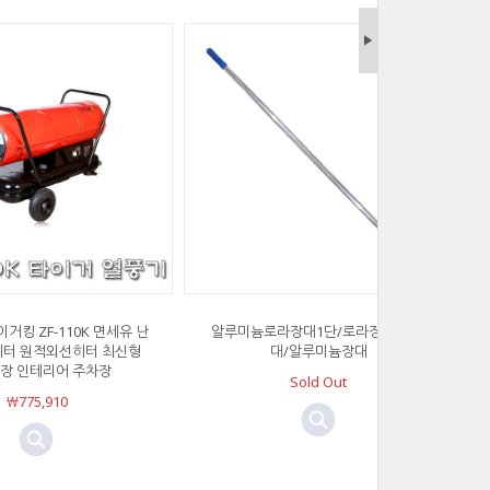
▶
거킹 ZF-110K 면세유 난
알루미늄로라장대1단/로라장대/로라
히터 원적외선히터 최신형
대/알루미늄장대
장 인테리어 주차장
Sold Out
￦775,910