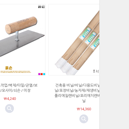
작업/벽체/타일/균열/보
건축용 비닐/비닐/다용도비닐/작업비
/오사이/쇠손 / 미장
닐/포장비닐/농자재/재생비닐/비니루/
폴리에칠렌비닐/포리에치렌비닐/PE비
￦4,240
닐
￦14,360