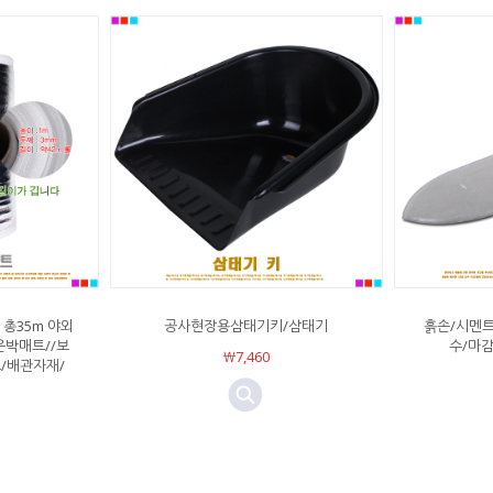
 총35m 야외
공사현장용삼태기키/삼태기
흙손/시멘트
은박매트//보
수/마감
￦7,460
/배관자재/