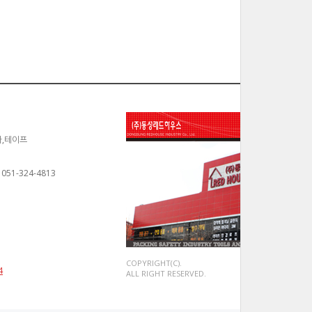
카,테이프
 051-324-4813
COPYRIGHT(C).
4
ALL RIGHT RESERVED.