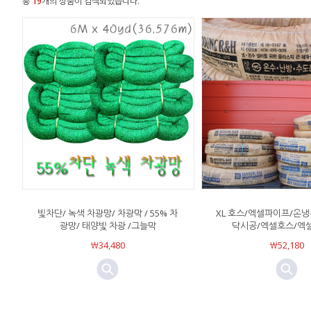
총
19
개의 상품이 검색되었습니다.
빛차단/ 녹색 차광망/ 차광막 / 55% 차
XL 호스/엑셀파이프/온냉
광망/ 태양빛 차광 /그늘막
닥시공/엑셀호스/엑
￦34,480
￦52,180