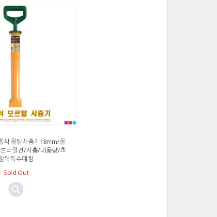
흡식 몰탈사춤기18mm/몰
/본타일건/사춤/대용량/초
강력특수패킹
Sold Out