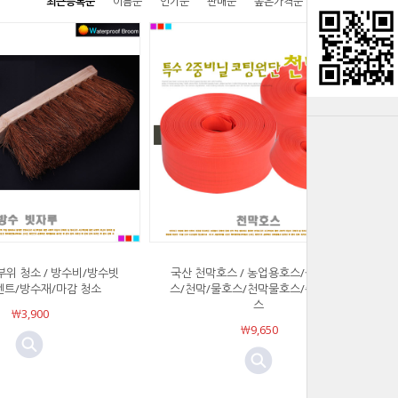
최근등록순
이름순
인기순
판매순
높은가격순
낮은가격순
위 청소 / 방수비/방수빗
국산 천막호스 / 농업용호스/공업용호
멘트/방수재/마감 청소
스/천막/물호스/천막물호스/송수용호
스
￦3,900
￦9,650