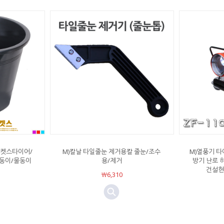
바켓스타이어/
M)칼날 타일줄눈 제거용칼 줄눈/조수
M)열풍기 타이
동이/물동이
용/제거
방기 난로 
건설현
￦6,310