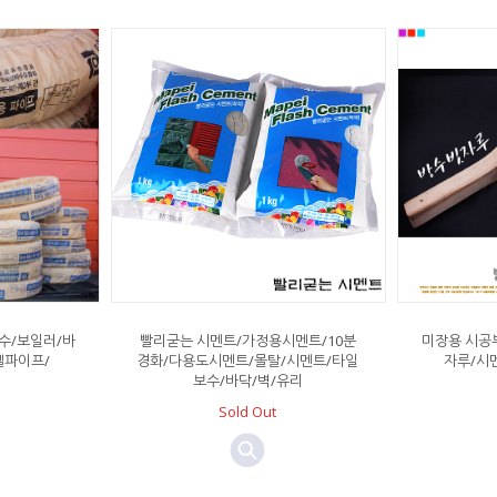
수/보일러/바
빨리굳는 시멘트/가정용시멘트/10분
미장용 시공부
셀파이프/
경화/다용도시멘트/몰탈/시멘트/타일
자루/시
보수/바닥/벽/유리
Sold Out