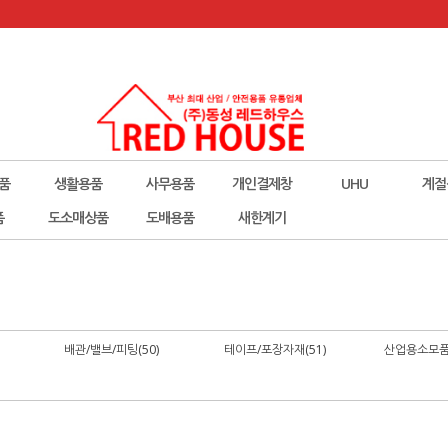
품
생활용품
사무용품
개인결제창
UHU
계절
폼
도소매상품
도배용품
새한계기
배관/밸브/피팅(50)
테이프/포장자재(51)
산업용소모품(