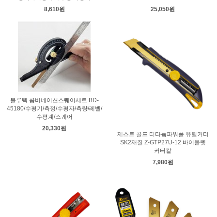
8,610원
25,050원
블루텍 콤비네이션스퀘어세트 BD-
45180/수평기/측정/수평자/측량/레벨/
수평계/스퀘어
20,330원
제스트 골드 티타늄파워풀 유틸커터
SK2재질 Z-GTP27U-12 바이올렛
커터칼
7,980원