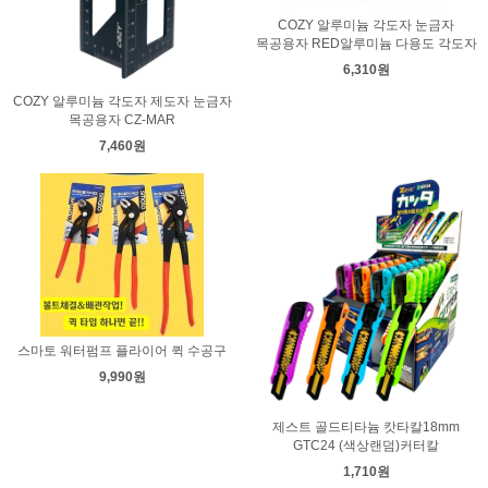
COZY 알루미늄 각도자 눈금자
목공용자 RED알루미늄 다용도 각도자
6,310원
COZY 알루미늄 각도자 제도자 눈금자
목공용자 CZ-MAR
7,460원
스마토 워터펌프 플라이어 퀵 수공구
9,990원
제스트 골드티타늄 캇타칼18mm
GTC24 (색상랜덤)커터칼
1,710원