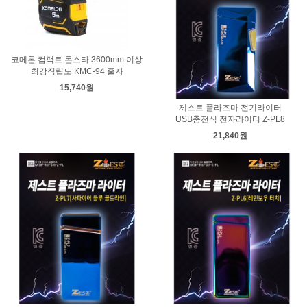
코메론 컴팩트 몬스타 3600mm 이상
최강직립도 KMC-94 줄자
15,740원
제스트 플라즈마 전기라이터
USB충전식 전자라이터 Z-PL8
21,840원