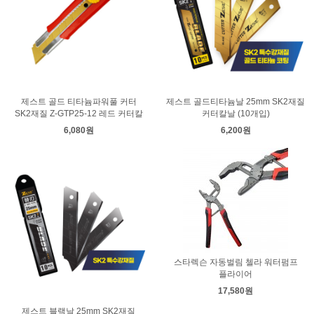
제스트 골드 티타늄파워풀 커터
제스트 골드티타늄날 25mm SK2재질
SK2재질 Z-GTP25-12 레드 커터칼
커터칼날 (10개입)
6,080원
6,200원
스타렉슨 자동벌림 첼라 워터펌프
플라이어
17,580원
제스트 블랙날 25mm SK2재질