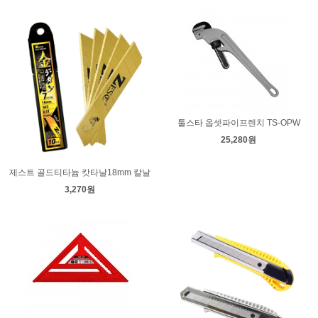
툴스타 옵셋파이프렌치 TS-OPW
25,280원
제스트 골드티타늄 캇타날18mm 칼날
3,270원