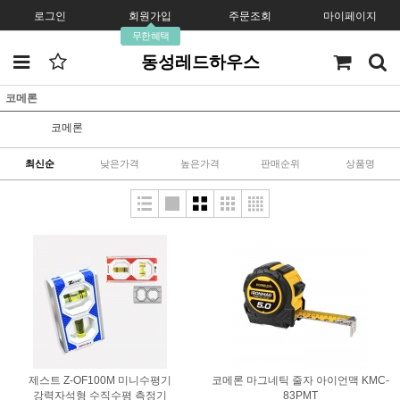
로그인
회원가입
주문조회
마이페이지
무한혜택
동성레드하우스
코메론
코메론
최신순
낮은가격
높은가격
판매순위
상품명
제스트 Z-OF100M 미니수평기
코메론 마그네틱 줄자 아이언맥 KMC-
강력자석형 수직수평 측정기
83PMT