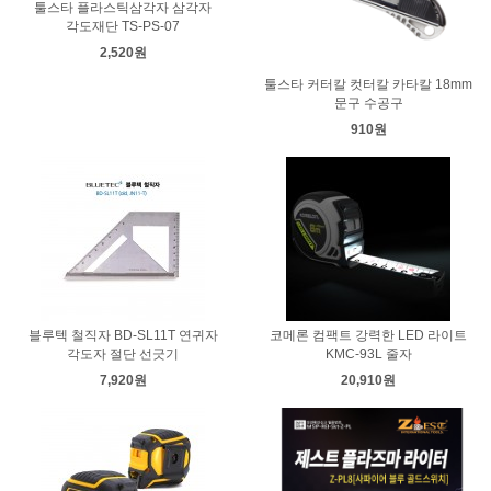
툴스타 플라스틱삼각자 삼각자
각도재단 TS-PS-07
2,520원
툴스타 커터칼 컷터칼 카타칼 18mm
문구 수공구
910원
블루텍 철직자 BD-SL11T 연귀자
코메론 컴팩트 강력한 LED 라이트
각도자 절단 선긋기
KMC-93L 줄자
7,920원
20,910원