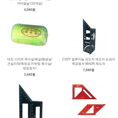
커터칼날 (10개입)
4,590원
대진 스마트 목수실/목실/형광실/
COZY 알루미늄 각도자 제도자 눈금자
건설자재/측정공구/컷팅 목수실/
목공용자 MADR 제도자
엉킴방지/
7,580원
3,440원