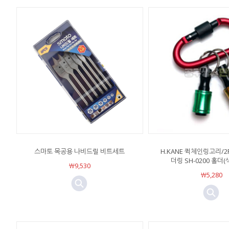
스마토 목공용 나비드릴 비트세트
H.KANE 퀵체인링고리/
더링 SH-0200 홀더
￦9,530
￦5,280