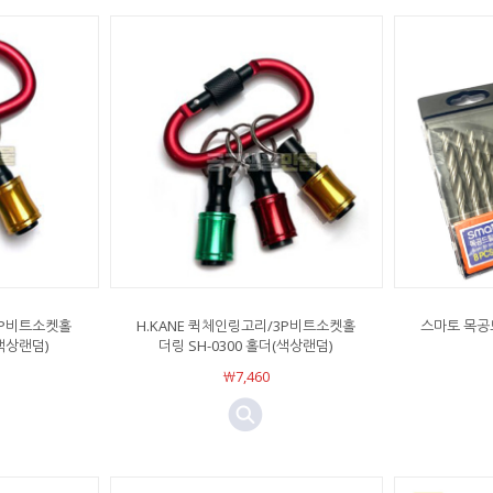
2P비트소켓홀
H.KANE 퀵체인링고리/3P비트소켓홀
스마토 목공
(색상랜덤)
더링 SH-0300 홀더(색상랜덤)
￦7,460