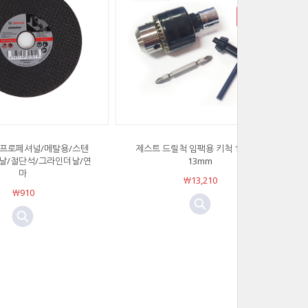
 프로페셔널/메탈용/스텐
제스트 드릴척 임팩용 키척 10mm /
날/절단석/그라인더날/연
13mm
마
￦13,210
￦910