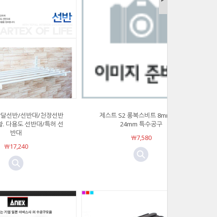
반달선반/선반대/천장선반
제스트 S2 롱복스비트 8mm부터
활. 다용도 선반대/특허 선
24mm 특수공구
반대
￦7,580
￦17,240