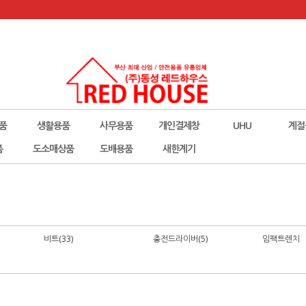
품
생활용품
사무용품
개인결제창
UHU
계절
폼
도소매상품
도배용품
새한계기
비트(33)
충전드라이버(5)
임팩트렌치