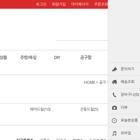
로그인
회원가입
마이페이지
주문조회
장바구니
상품
주방/욕실
DIY
공구함
칼
문의하기
배송조회
· HOME
>
공구
>
전동공구
장바구니(0)
리뷰
해머드릴(10)
전동드릴(5)
오늘본상품
모바일