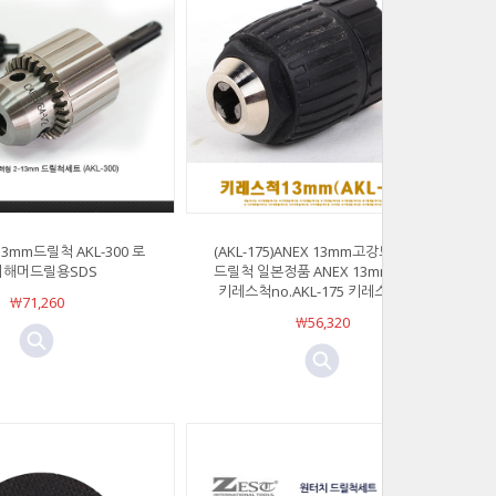
13mm드릴척 AKL-300 로
(AKL-175)ANEX 13mm고강도키레스
리해머드릴용SDS
드릴척 일본정품 ANEX 13mm고강도
키레스척no.AKL-175 키레스드릴척
￦71,260
￦56,320