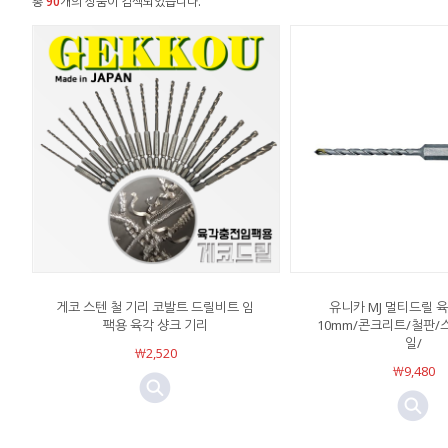
총
90
개의 상품이 검색되었습니다.
게코 스텐 철 기리 코발트 드릴비트 임
유니카 MJ 멀티드릴 육
팩용 육각 샹크 기리
10mm/콘크리트/철판/
일/
￦2,520
￦9,480