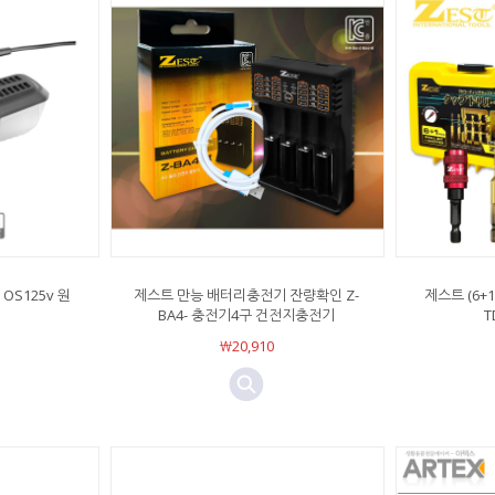
OS125v 원
제스트 만능 배터리충전기 잔량확인 Z-
제스트 (6+1
BA4- 충전기4구 건전지충전기
T
￦20,910