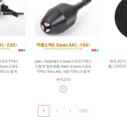
5mm고강도키레스
(AKL-160)ANEX 6.5mm고강도키레스
보쉬 4인치
6.5mm고강도
드릴척 일본정품 ANEX 6.5mm고강도
용/그라인더
 키레스드릴척
키레스척no.AKL-160 키레스드릴척
￦15,510
1
2
3
[맨끝]