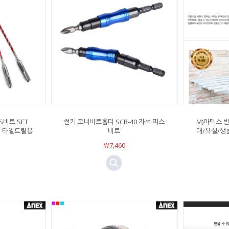
S비트 SET
썬키 코너비트홀더 SCB-40 자석 피스
M)아텍스 
S5S 타일드릴용
비트
대/욕실/생
￦7,460