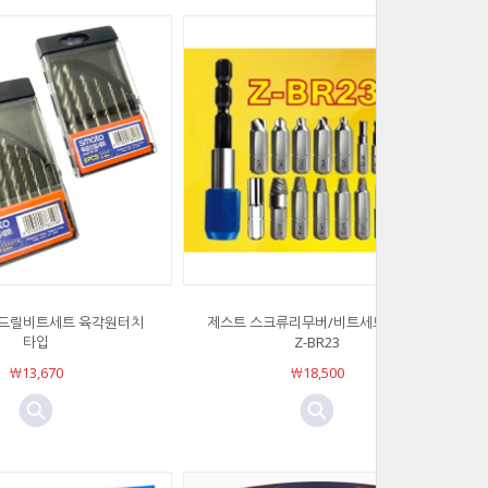
드릴비트세트 육각원터치
제스트 스크류리무버/비트세트 반대탭
타입
Z-BR23
￦13,670
￦18,500