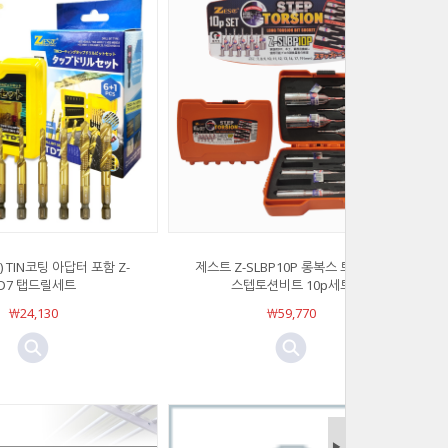
) TIN코팅 아답터 포함 Z-
제스트 Z-SLBP10P 롱복스 토션비트
D7 탭드릴세트
스텝토션비트 10p세트
￦24,130
￦59,770
▶