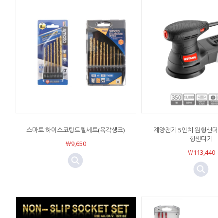
스마토 하이스코팅드릴세트(육각생크)
계양전기 5인치 원형샌더 
형샌더기
￦9,650
￦113,440