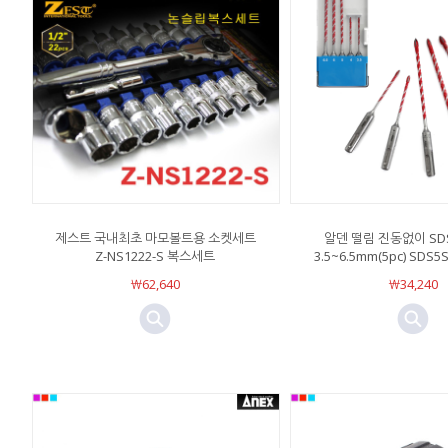
제스트 국내최초 마모볼트용 소켓세트
알덴 떨림 진동없이 SD
Z-NS1222-S 복스세트
3.5~6.5mm(5pc) SD
￦62,640
￦34,240