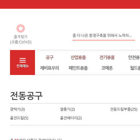
도매,납품,대량구매시 전화문의 바랍...
좀 더 나은 환경구축을 위해서 노력하...
즐겨찾기
(크롬:Ctrl+D)
홈페이지 리뉴얼
공구
산업용품
전기용품
안전용
전체메뉴
제비표우의
페인트용품
코메론
월드
전동공구
광택기(3)
열풍기(2)
전동드릴부품(25)
충전드릴(5)
충전배터리(2)