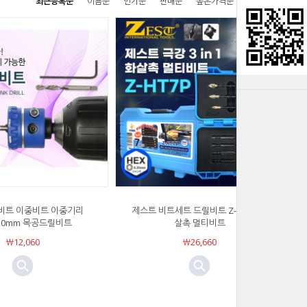
최근등록순
이름순
인기순
판매순
높은가격순
낮은가격순
비트 이중비트 이중기리
제스트 비트세트 드릴비트 Z-HT7P 화
10mm 목공드릴비트
살촉 멀티비트
￦12,060
￦26,660