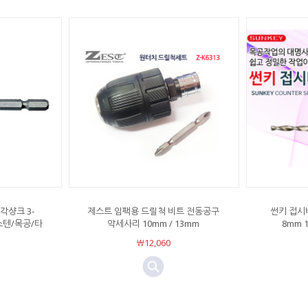
각샹크 3-
제스트 임팩용 드릴척 비트 전동공구
썬키 접시
스텐/목공/타
악세사리 10mm / 13mm
8mm 
￦12,060