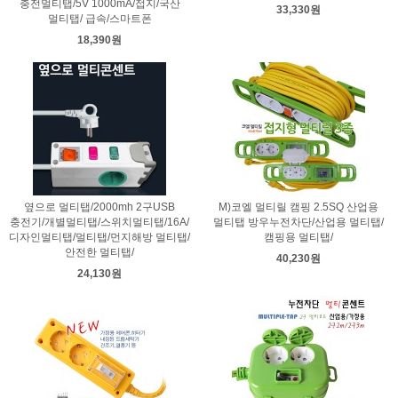
충전멀티탭/5V 1000mA/접지/국산
33,330원
멀티탭/ 급속/스마트폰
18,390원
옆으로 멀티탭/2000mh 2구USB
M)코엘 멀티릴 캠핑 2.5SQ 산업용
충전기/개별멀티탭/스위치멀티탭/16A/
멀티탭 방우누전차단/산업용 멀티탭/
디자인멀티탭/멀티탭/먼지해방 멀티탭/
캠핑용 멀티탭/
안전한 멀티탭/
40,230원
24,130원