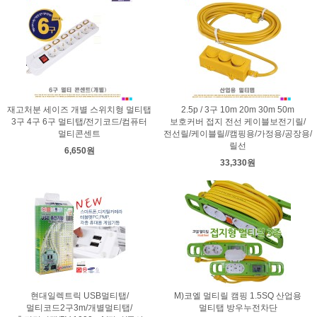
재고처분 세이즈 개별 스위치형 멀티탭
2.5p / 3구 10m 20m 30m 50m
3구 4구 6구 멀티탭/전기코드/컴퓨터
보호커버 접지 전선 케이블보전기릴/
멀티콘센트
전선릴/케이블릴//캠핑용/가정용/공장용/
릴선
6,650원
33,330원
현대일렉트릭 USB멀티탭/
M)코엘 멀티릴 캠핑 1.5SQ 산업용
멀티코드2구3m/개별멀티탭/
멀티탭 방우누전차단