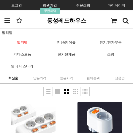
로그인
회원가입
주문조회
마이페이지
무한혜택
동성레드하우스
멀티탭
멀티탭
전선/케이블
전기/전자부품
기타소모품
전기완제품
조명
멀티 테스터기
최신순
낮은가격
높은가격
판매순위
상품명