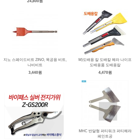
24,800원
지노 스페이드비트 ZINO, 목공용 비트,
M)도배용 칼 도배칼 헤라 나이프
나비비트
도배용품 도배용칼
3,440원
4,470원
MHC 반달형 퍼티워크 퍼티헤라
페인트공