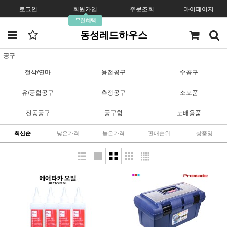
로그인
회원가입
주문조회
마이페이지
무한혜택
동성레드하우스
공구
절삭/연마
용접공구
수공구
유/공합공구
측정공구
소모품
전동공구
공구함
도배용품
최신순
낮은가격
높은가격
판매순위
상품명