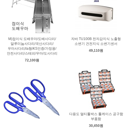
M)접이식 도배우마/도배사다리/
자바 TU100B 전자감지식 노출형
알루미늄사다리/국산사다리/
소변기 건전지식 소변기센서
우마사다리/la형/KS인증/가정용/
49,110원
안전사다리/스테피/우마/도사다리
72,100원
다용도 멀티툴박스 툴케이스 공구함
부품함
30,450원