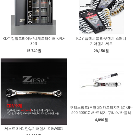
KDY 정밀드라이버/시계드라이버 KPD-
KDY 플렉시블 라쳇렌치 스패너
39S
기어렌치 세트
15,740원
28,150원
구리스펌프(투명형)(카트리지전용) GP-
500 500CC /카트리지 구리스/ 카플러
4,890원
제스트 8IN1 만능기어렌치 Z-GW801