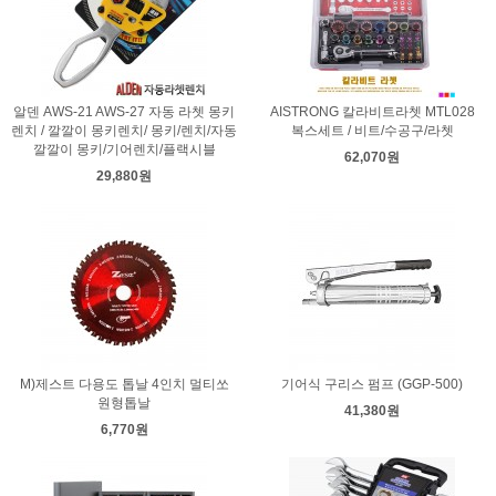
알덴 AWS-21 AWS-27 자동 라쳇 몽키
AISTRONG 칼라비트라쳇 MTL028
렌치 / 깔깔이 몽키렌치/ 몽키/렌치/자동
복스세트 / 비트/수공구/라쳇
깔깔이 몽키/기어렌치/플랙시블
62,070원
29,880원
M)제스트 다용도 톱날 4인치 멀티쏘
기어식 구리스 펌프 (GGP-500)
원형톱날
41,380원
6,770원