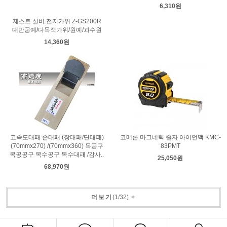
6,310원
제스트 실버 전지가위 Z-GS200R
대만공예/다목적가위/원예/과수원
14,360원
고속도대패 손대패 (장대패/단대패)
코메론 마그네틱 줄자 아이언맥 KMC-
(70mmx270) /(70mmx360) 목공구
83PMT
목공공구 목수공구 목수대패 /감사..
25,050원
68,970원
더보기
(
1
/
32
)
+