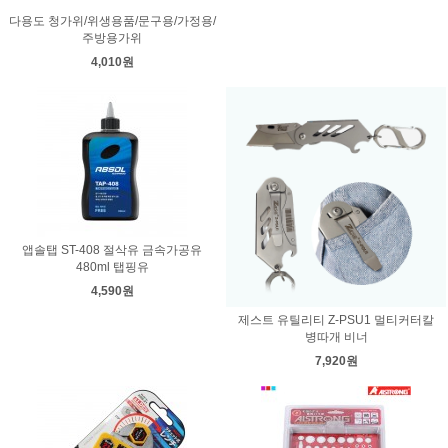
다용도 청가위/위생용품/문구용/가정용/
주방용가위
4,010원
앱솔탭 ST-408 절삭유 금속가공유
480ml 탭핑유
4,590원
제스트 유틸리티 Z-PSU1 멀티커터칼
병따개 비너
7,920원