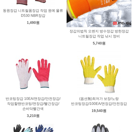
동원장갑 니트릴폼장갑 작업 원예 물류
D530 NBR장갑
1,490원
장갑의법칙 오렌지 방수장갑 방한장갑
니트릴장갑 작업 낚시 정비
5,740원
반코팅장갑 10EA/면장갑/안전장갑/
(옵션無)최저가 보장/노랑
작업할땐반코팅/면장갑/빨간장갑/
반코팅장갑/100EA/면장갑/안전장갑
손바닥빨간색
19,540원
3,210원