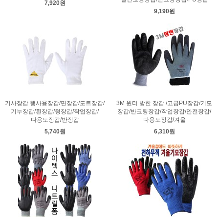
7,920원
9,190원
기사장갑 행사용장갑/면장갑/도트장갑/
3M 윈터 방한 장갑 /고급PU장갑/기모
기누장갑/흰장갑/청장갑/작업장갑/
장갑/반코팅장갑/작업장갑/안전장갑/
다용도장갑/반장갑
다용도장갑/겨울
5,740원
6,310원