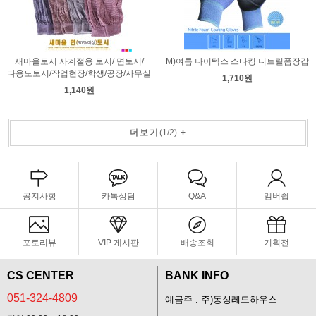
새마을토시 사계절용 토시/ 면토시/
M)여름 나이텍스 스타킹 니트릴폼장갑
다용도토시/작업현장/학생/공장/사무실
1,710원
1,140원
더보기
(
1
/
2
)
+
공지사항
카톡상담
Q&A
멤버쉽
포토리뷰
VIP 게시판
배송조회
기획전
CS CENTER
BANK INFO
051-324-4809
예금주 : 주)동성레드하우스