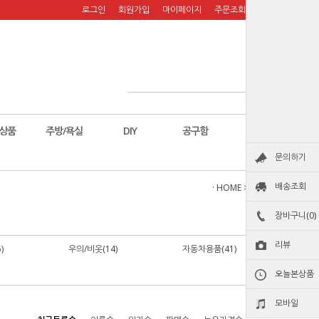
로그인
회원가입
마이페이지
주문조회
장바구니
상품
주방/욕실
DIY
공구함
칼
문의하기
배송조회
· HOME
>
생활용품
장바구니(0)
리뷰
)
우의/비옷(14)
자동차용품(41)
오늘본상품
모바일