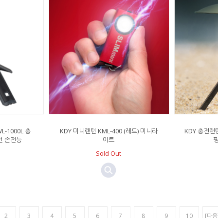
-1000L 충
KDY 미니랜턴 KML-400 (레드) 미니라
KDY 충전랜턴
턴 손전등
이트
Sold Out
2
3
4
5
6
7
8
9
10
[다음