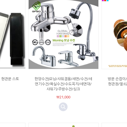
 현관문 스토
한양수전)모닝/샤워겸용/세면/수전/세
방문 손잡이
면기수전/욕실수전/수도꼭지/세면대/
현관정/열쇠
샤워기/주방수전/싱크
￦21,000