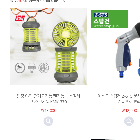
총
705
개의 상품이 검색되었습니다.
캠핑 야외 전기모기등 팬기능 벅스킬러
제스트 스탑건 Z-ST5 
전자모기등 KMK-330
기능으로 편
￦13,000
￦12,900