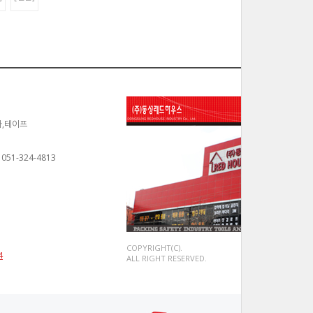
카,테이프
 051-324-4813
COPYRIGHT(C).
4
ALL RIGHT RESERVED.