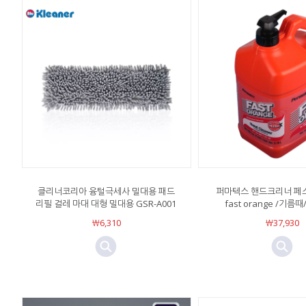
클리너코리아 융털극세사 밀대용 패드
퍼마텍스 핸드크리너 페
리필 걸레 마대 대형 밀대용 GSR-A001
fast orange /기
￦6,310
￦37,930