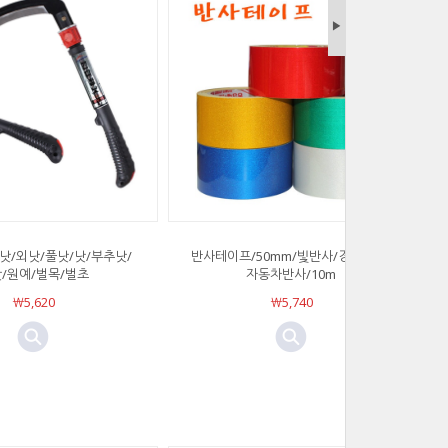
▶
낫/외낫/풀낫/낫/부추낫/
반사테이프/50mm/빛반사/경계반사/
/원예/벌목/벌초
자동차반사/10m
￦5,620
￦5,740