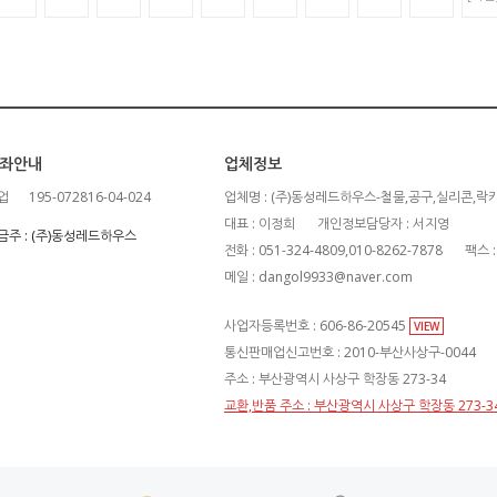
좌안내
업체정보
업
195-072816-04-024
업체명 : (주)동성레드하우스-철물,공구,실리콘,락
대표 : 이정희
개인정보담당자 : 서지영
금주 : (주)동성레드하우스
전화 : 051-324-4809,010-8262-7878
팩스 :
메일 : dangol9933@naver.com
사업자등록번호 : 606-86-20545
VIEW
통신판매업신고번호 : 2010-부산사상구-0044
주소 : 부산광역시 사상구 학장동 273-34
교환,반품 주소 : 부산광역시 사상구 학장동 273-3