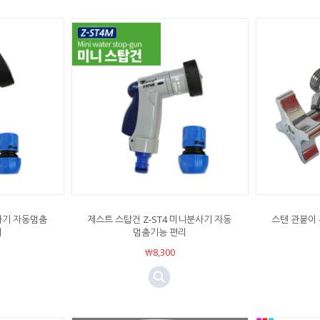
분사기 자동멈춤
제스트 스탑건 Z-ST4 미니분사기 자동
스텐 관붙이 
리
멈춤기능 편리
￦8,300