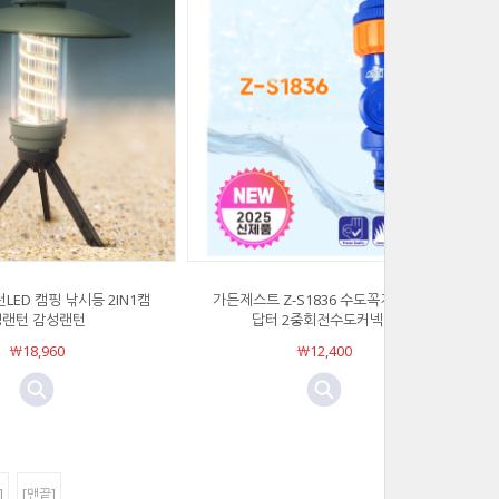
LED 캠핑 낚시등 2IN1캠
가든제스트 Z-S1836 수도꼭지연결 아
핑랜턴 감성랜턴
답터 2중회전수도커넥터
￦18,960
￦12,400
]
[맨끝]