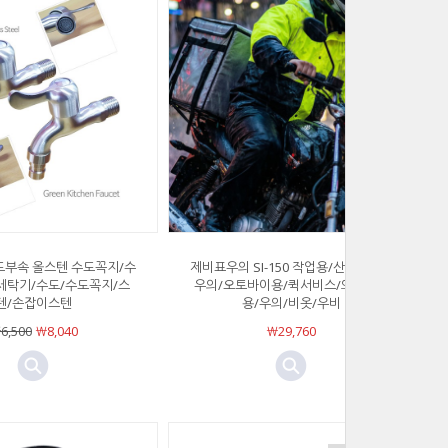
도부속 올스텐 수도꼭지/수
제비표우의 SI-150 작업용/산업용안전
세탁기/수도/수도꼭지/스
우의/오토바이용/퀵서비스/외부업무
텐/손잡이스텐
용/우의/비옷/우비
6,500
￦8,040
￦29,760