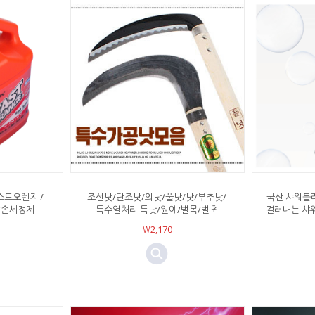
스트오렌지 /
조선낫/단조낫/외낫/풀낫/낫/부추낫/
국산 샤워블
름때/손세정제
특수열처리 특낫/원예/벌목/벌초
걸러내는 샤워
￦2,170