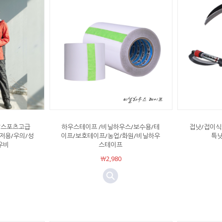
저/스포츠고급
하우스테이프 /비닐하우스/보수용/테
접낫/접이식
저용/우의/성
이프/보호테이프/농업/화원/비닐하우
특낫
우비
스테이프
￦2,980