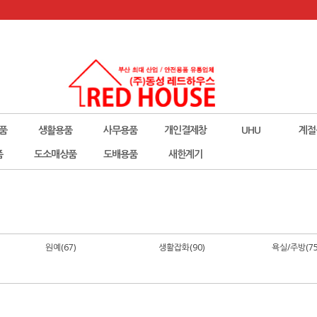
품
생활용품
사무용품
개인결제창
UHU
계절
폼
도소매상품
도배용품
새한계기
원예(67)
생활잡화(90)
욕실/주방(75