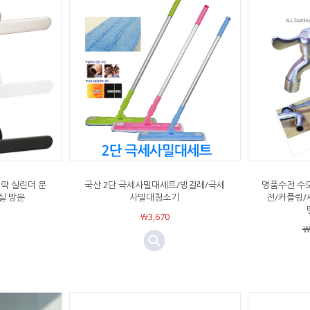
락 실린더 문
국산 2단 극세사밀대세트/방걸레/극세
명품수전 수
실 방문
사밀대청소기
전/커플링/
￦3,670
￦