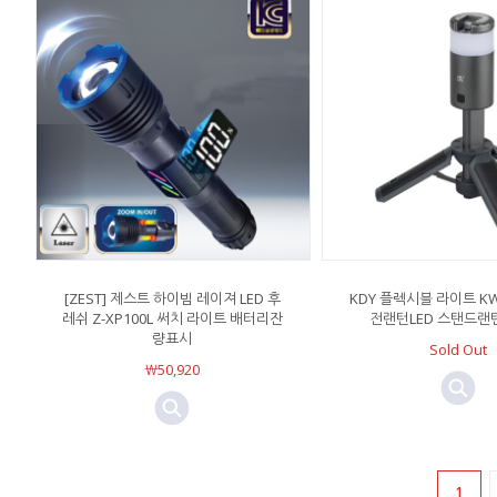
[ZEST] 제스트 하이빔 레이져 LED 후
KDY 플렉시블 라이트 KWL
레쉬 Z-XP100L 써치 라이트 배터리잔
전랜턴LED 스탠드랜
량표시
Sold Out
￦50,920
1