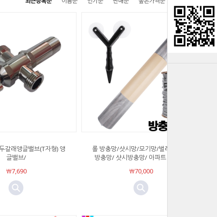
최근등록순
이름순
인기순
판매순
높은가격순
낮은가격순
두갈래앵글밸브(T자형) 앵
롤 방충망/샷시망/모기망/벌레망/여름
글밸브/
방충망/ 샷시방충망/ 아파트 방충망/
￦7,690
￦70,000