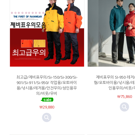
최고급/제비표우의/Si-150/Si-300/Si-
제비표우의 SI-950 레
901/Si-911/Si-950/ 작업용/오토바이
형/오토바이용/낚시용/레
용/낚시용/레저용/안전우의/성인용우
인용우의/비옷/
의/비옷/우비
￦75,860
￦29,880