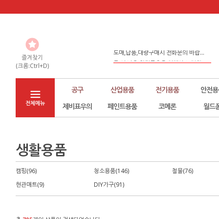
도매,납품,대량구매시 전화문의 바랍...
좀 더 나은 환경구축을 위해서 노력하...
즐겨찾기
(크롬:Ctrl+D)
홈페이지 리뉴얼
공구
산업용품
전기용품
안전용
전체메뉴
제비표우의
페인트용품
코메론
월드
생활용품
캠핑(96)
청소용품(146)
철물(76)
현관매트(9)
DIY가구(91)