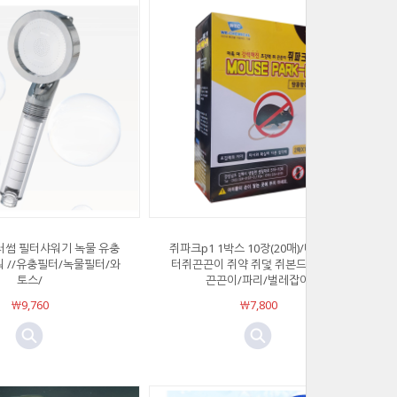
러썸 필터샤워기 녹물 유충
쥐파크p1 1박스 10장(20매)/마우스헌
 //유충필터/녹물필터/와
터쥐끈끈이 쥐약 쥐덫 쥐본드 쥐잡이/
토스/
끈끈이/파리/벌레잡이
￦9,760
￦7,800