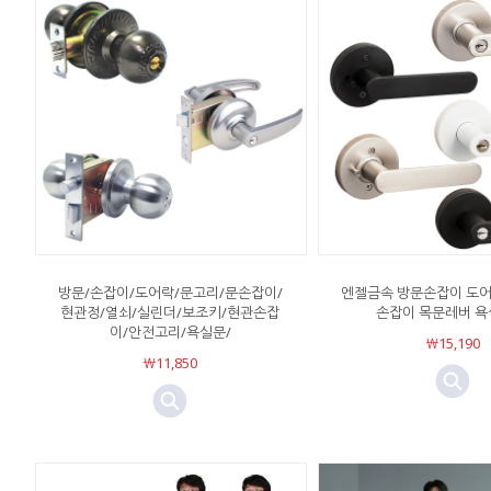
방문/손잡이/도어락/문고리/문손잡이/
엔젤금속 방문손잡이 도어
현관정/열쇠/실린더/보조키/현관손잡
손잡이 목문레버 욕
이/안전고리/욕실문/
￦15,190
￦11,850