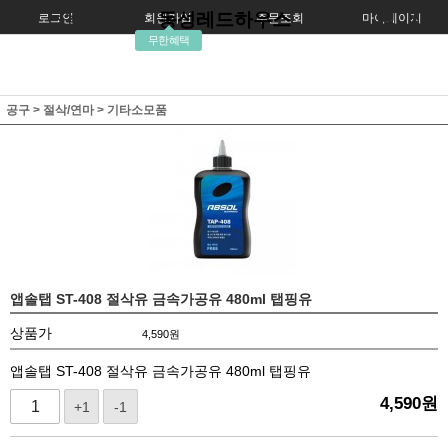
동성레드하우스
로그인
회원가입
주문조회
마이페이지
무한혜택
공구
>
절삭/연마
>
기타소모품
앱솔탭 ST-408 절삭유 금속가공유 480ml 탭핑유
상품가
4,590
원
앱솔탭 ST-408 절삭유 금속가공유 480ml 탭핑유
4,590
원
+1
-1