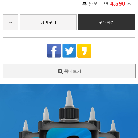
4,590
총 상품 금액
원
찜
장바구니
구매하기
확대보기