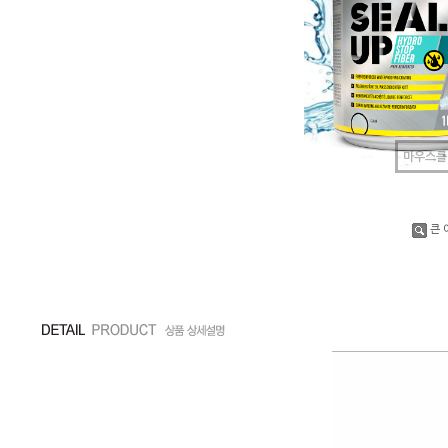
마우스를
큰 