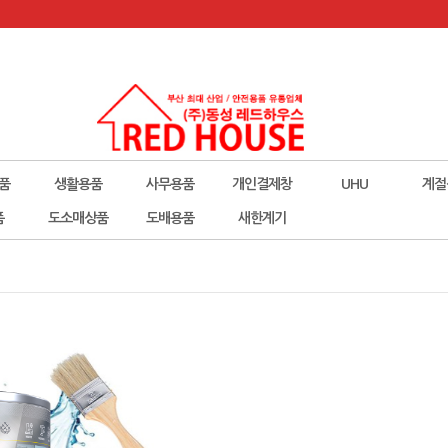
품
생활용품
사무용품
개인결제창
UHU
계절
폼
도소매상품
도배용품
새한계기