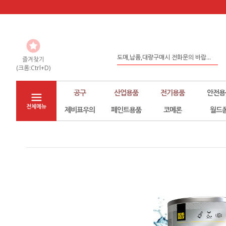
도매,납품,대량구매시 전화문의 바랍...
좀 더 나은 환경구축을 위해서 노력하...
즐겨찾기
(크롬:Ctrl+D)
홈페이지 리뉴얼
공구
산업용품
전기용품
안전용
전체메뉴
제비표우의
페인트용품
코메론
월드