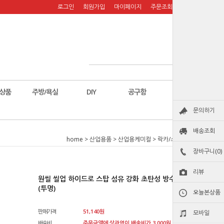
로그인
회원가입
마이페이지
주문조회
장바구니
상품
주방/욕실
DIY
공구함
칼
문의하기
배송조회
home
>
산업용품
>
산업용케미컬
>
락카/스프레이류
장바구니(0)
리뷰
원씰 씰업 하이드로 스탑 섬유 강화 초탄성 방수 코팅제 1L
(투명)
오늘본상품
판매가격
51,140원
모바일
배송비
주문금액에 상관없이 배송비가 3,000원 청구됩니다.원