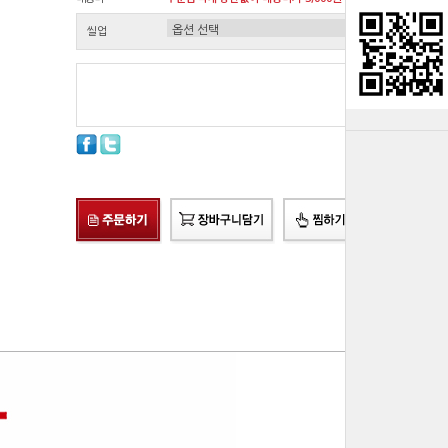
씰업
총 상품 금액
0
원