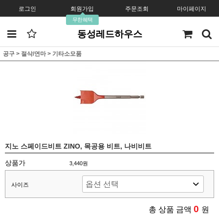
로그인
회원가입
주문조회
마이페이지
무한혜택
동성레드하우스
공구
>
절삭/연마
>
기타소모품
지노 스페이드비트 ZINO, 목공용 비트, 나비비트
상품가
3,440원
사이즈
0
총 상품 금액
원