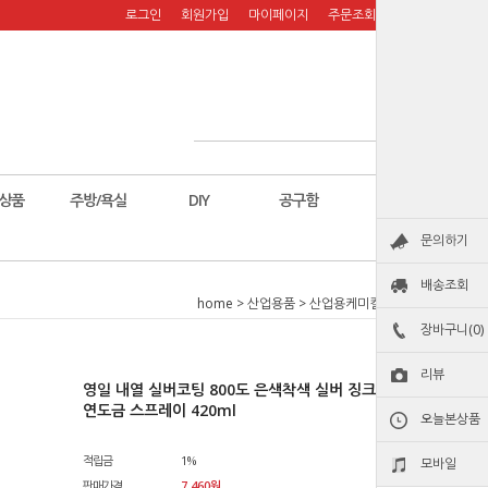
로그인
회원가입
마이페이지
주문조회
장바구니
상품
주방/욕실
DIY
공구함
칼
문의하기
배송조회
home
>
산업용품
>
산업용케미컬
>
코팅제
장바구니(0)
리뷰
영일 내열 실버코팅 800도 은색착색 실버 징크 페인트 아
연도금 스프레이 420ml
오늘본상품
적립금
1%
모바일
판매가격
7,460
원