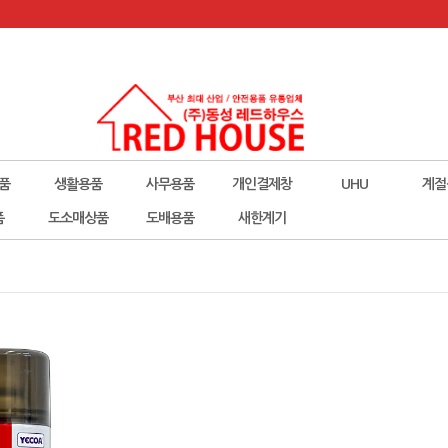
품
생활용품
사무용품
개인결제창
UHU
계절
폼
도소매상품
도배용품
새한계기