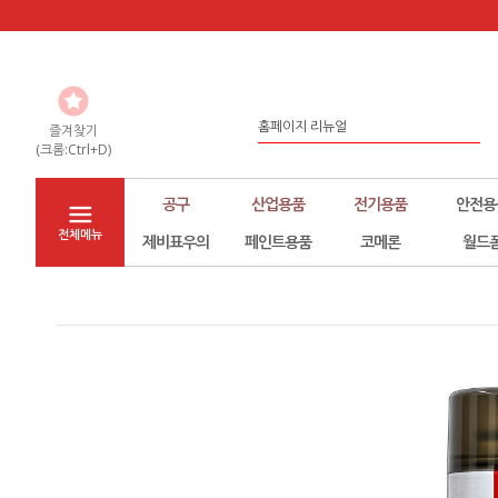
좀 더 나은 환경구축을 위해서 노력하...
홈페이지 리뉴얼
즐겨찾기
(크롬:Ctrl+D)
도매,납품,대량구매시 전화문의 바랍...
공구
산업용품
전기용품
안전용
전체메뉴
제비표우의
페인트용품
코메론
월드