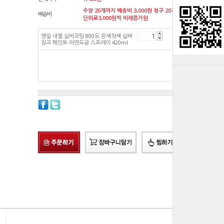
수량 20개까지 배송비 3,000원 청구 20개
배송비
단위로3,000원씩 비례증가원
영일 내열 실버코팅 800도 은색착색 실버
7,460
원
징크 페인트 아연도금 스프레이 420ml
총 상품 금액
7,460
원