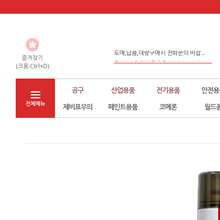
도매,납품,대량구매시 전화문의 바랍...
좀 더 나은 환경구축을 위해서 노력하...
즐겨찾기
(크롬:Ctrl+D)
홈페이지 리뉴얼
공구
산업용품
전기용품
안전용
전체메뉴
제비표우의
페인트용품
코메론
월드