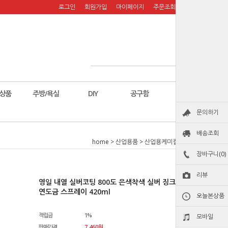
로그인
회원가입
마이페이지
주문조회
장바구니
상품
주방/욕실
DIY
공구함
칼
문의하기
배송조회
home
>
산업용품
>
산업용케미컬
>
코팅제
장바구니(0)
리뷰
영일 내열 실버코팅 800도 은색착색 실버 징크 페인트 아
연도금 스프레이 420ml
오늘본상품
적립금
1%
모바일
판매가격
7,460
원