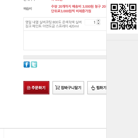
수량 20개까지 배송비 3,000원 청구 20개
배송비
단위로3,000원씩 비례증가원
영일 내열 실버코팅 800도 은색착색 실버
7,460
원
징크 페인트 아연도금 스프레이 420ml
총 상품 금액
7,460
원