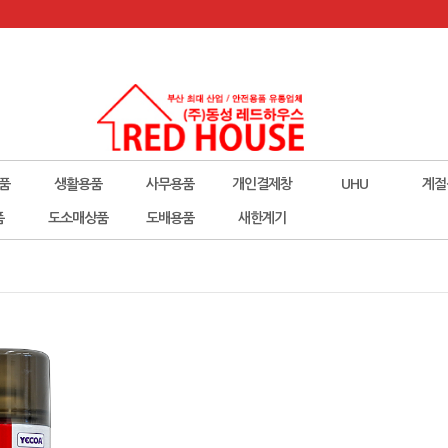
품
생활용품
사무용품
개인결제창
UHU
계절
폼
도소매상품
도배용품
새한계기