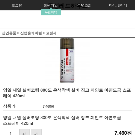
동성레드하우스
로그인
회원가입
주문조회
마이페이지
무한혜택
산업용품
>
산업용케미컬
>
코팅제
영일 내열 실버코팅 800도 은색착색 실버 징크 페인트 아연도금 스프
레이 420ml
상품가
7,460
원
영일 내열 실버코팅 800도 은색착색 실버 징크 페인트 아연도금
스프레이 420ml
7,460
원
+1
-1