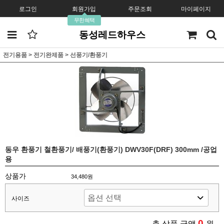
로그인
회원가입
주문조회
마이페이지
무한혜택
동성레드하우스
전기용품
>
전기완제품
>
선풍기/환풍기
동우 환풍기 철환풍기/ 배풍기(환풍기) DWV30F(DRF) 300mm /공업
용
상품가
34,480원
사이즈
0
총 상품 금액
원