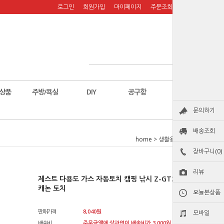
로그인
회원가입
마이페이지
주문조회
장바구니
상품
주방/욕실
DIY
공구함
칼
문의하기
배송조회
home
>
생활용품
>
캠핑
장바구니(0)
리뷰
제스트 다용도 가스 자동토치 캠핑 낚시 Z-GT3005 미니
캐논 토치
오늘본상품
판매가격
8,040
원
모바일
배송비
주문금액에 상관없이 배송비가 3,000원 청구됩니다.원