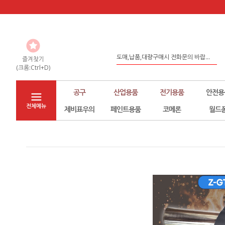
홈페이지 리뉴얼
도매,납품,대량구매시 전화문의 바랍...
즐겨찾기
좀 더 나은 환경구축을 위해서 노력하...
(크롬:Ctrl+D)
공구
산업용품
전기용품
안전용
전체메뉴
제비표우의
페인트용품
코메론
월드