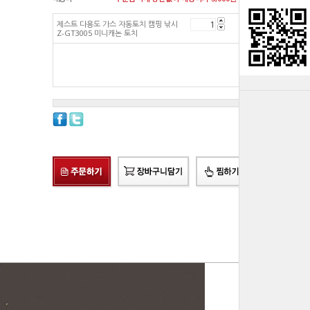
제스트 다용도 가스 자동토치 캠핑 낚시
8,040
원
Z-GT3005 미니캐논 토치
총 상품 금액
8,040
원