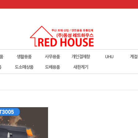
품
생활용품
사무용품
개인결제창
UHU
계절
폼
도소매상품
도배용품
새한계기