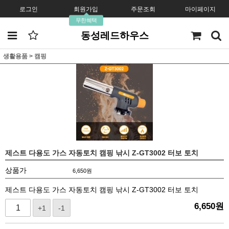
로그인
회원가입
주문조회
마이페이지
무한혜택
동성레드하우스
생활용품
>
캠핑
제스트 다용도 가스 자동토치 캠핑 낚시 Z-GT3002 터보 토치
상품가
6,650
원
제스트 다용도 가스 자동토치 캠핑 낚시 Z-GT3002 터보 토치
6,650
원
+1
-1