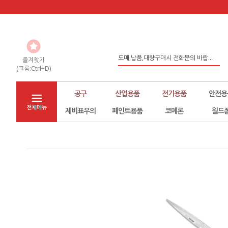
홈페이지 리뉴얼
도매,납품,대량구매시 전화문의 바랍...
즐겨찾기
(크롬:Ctrl+D)
좀 더 나은 환경구축을 위해서 노력하...
공구
산업용품
전기용품
안전용
전체메뉴
제비표우의
페인트용품
코메론
월드