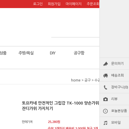
로그인
회원가입
마이페이지
주문조회
장바구니
상품
주방/욕실
DIY
공구함
칼
문의하기
배송조회
home
>
공구
>
수공구
>
가위
장바구니(0)
리뷰
토요카네 안전적인 그립감 TK-1000 양손가위 전지가위
잔디가위 가지치기
오늘본상품
판매가격
25,280
원
모바일
수량 3개까지 배송비 3,000원 청구 3개