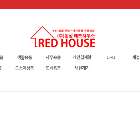
품
생활용품
사무용품
개인결제창
UHU
계절
폼
도소매상품
도배용품
새한계기