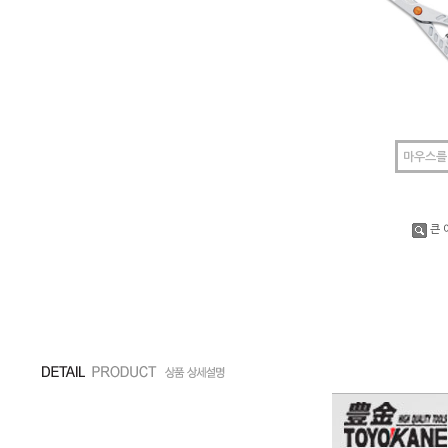
마우스를
큰 