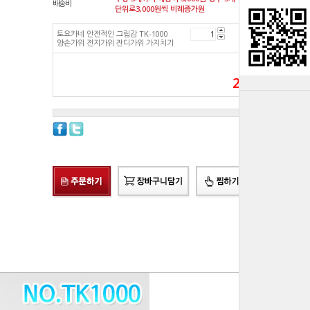
배송비
단위로3,000원씩 비례증가원
토요카네 안전적인 그립감 TK-1000
25,280
원
양손가위 전지가위 잔디가위 가지치기
총 상품 금액
25,280
원