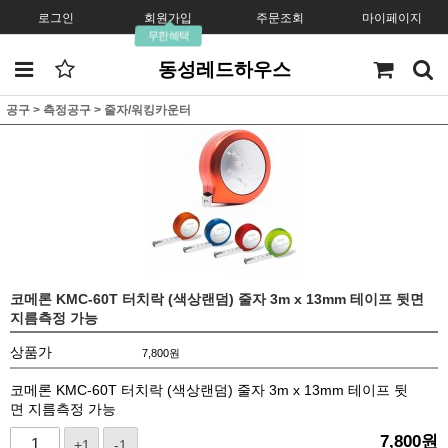
로그인
회원가입
주문조회
마이페이지
무한혜택
동성레드하우스
공구
>
측정공구
>
줄자/워킹카운터
코메론 KMC-60T 터치락 (색상랜덤) 줄자 3m x 13mm 테이프 뒷면
지름측정 가능
상품가
7,800
원
코메론 KMC-60T 터치락 (색상랜덤) 줄자 3m x 13mm 테이프 뒷
면 지름측정 가능
7,800
원
+1
-1