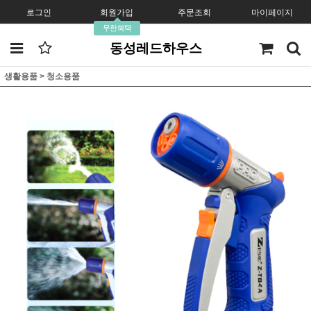
로그인
회원가입
주문조회
마이페이지
무한혜택
동성레드하우스
생활용품
>
청소용품