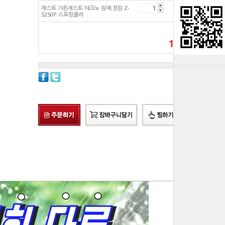
제스트 가든제스트 테크노 원예 정원 Z-
15,850
원
S250P 스프링클러
총 상품 금액
15,850
원