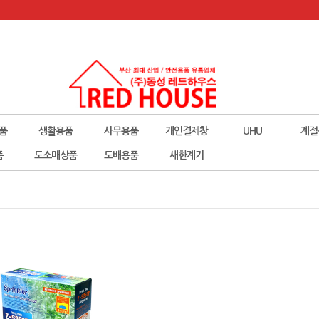
품
생활용품
사무용품
개인결제창
UHU
계절
폼
도소매상품
도배용품
새한계기