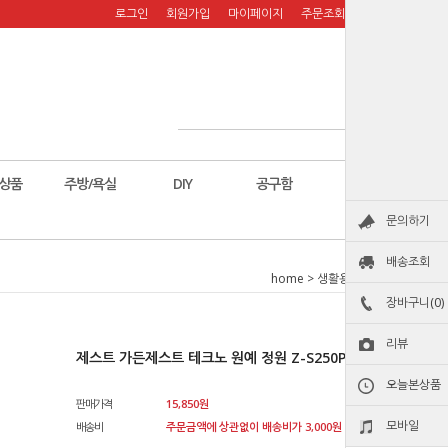
로그인
회원가입
마이페이지
주문조회
장바구니
상품
주방/욕실
DIY
공구함
칼
문의하기
배송조회
home
>
생활용품
>
원예
장바구니(0)
리뷰
제스트 가든제스트 테크노 원예 정원 Z-S250P 스프링클러
오늘본상품
판매가격
15,850
원
모바일
배송비
주문금액에 상관없이 배송비가 3,000원 청구됩니다.원