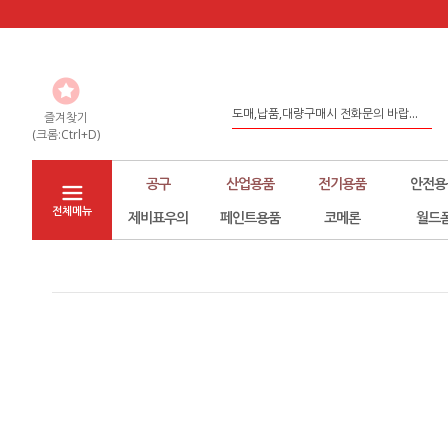
도매,납품,대량구매시 전화문의 바랍...
좀 더 나은 환경구축을 위해서 노력하...
즐겨찾기
(크롬:Ctrl+D)
홈페이지 리뉴얼
공구
산업용품
전기용품
안전용
전체메뉴
제비표우의
페인트용품
코메론
월드