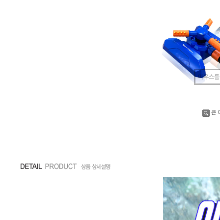
마우스를
큰 