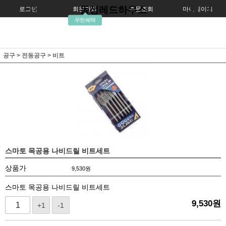
동성레드하우스
로그인
회원가입
주문조회
마이페이지
무한혜택
공구
>
전동공구
>
비트
스마토 목공용 나비드릴 비트세트
상품가
9,530
원
스마토 목공용 나비드릴 비트세트
9,530
원
+1
-1