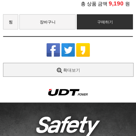
9,190
총 상품 금액
원
찜
장바구니
구매하기
확대보기