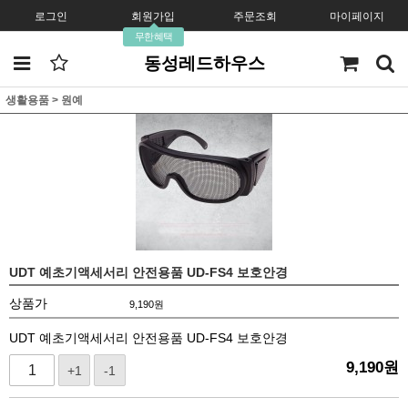
로그인
회원가입
주문조회
마이페이지
무한혜택
동성레드하우스
생활용품
>
원예
UDT 예초기액세서리 안전용품 UD-FS4 보호안경
상품가
9,190
원
UDT 예초기액세서리 안전용품 UD-FS4 보호안경
9,190
원
+1
-1