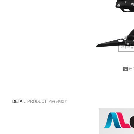
마우스를
큰 