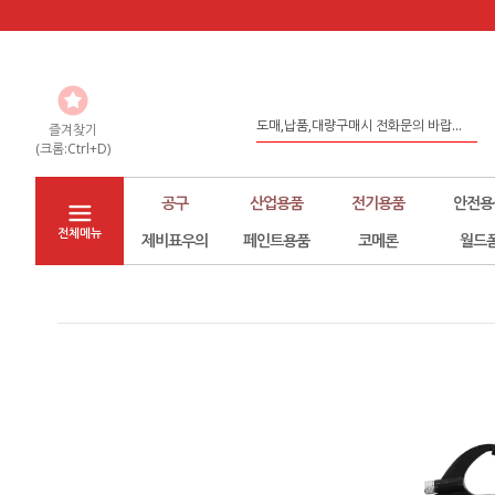
홈페이지 리뉴얼
도매,납품,대량구매시 전화문의 바랍...
즐겨찾기
(크롬:Ctrl+D)
좀 더 나은 환경구축을 위해서 노력하...
공구
산업용품
전기용품
안전용
전체메뉴
제비표우의
페인트용품
코메론
월드