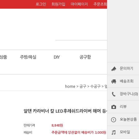
로그인
회원가입
마이페이지
주문조회
장바구니
상품
주방/욕실
DIY
공구함
칼
문의하기
배송조회
home
>
공구
>
수공구
>
멀티툴/핀셋
장바구니(0)
리뷰
알덴 카라비너 칼 LED후레쉬드라이버 해머 등산 BBC-04
오늘본상품
판매가격
8,840
원
모바일
배송비
주문금액에 상관없이 배송비가 3,000원 청구됩니다.원