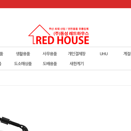
품
생활용품
사무용품
개인결제창
UHU
계절
폼
도소매상품
도배용품
새한계기