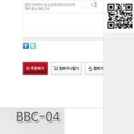
알덴 카라비너 칼 LED후레쉬드라이버
8,840
원
해머 등산 BBC-04
총 상품 금액
8,840
원