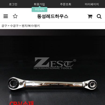
로그인
회원가입
주문조회
마이페이지
무한혜택
동성레드하우스
공구
>
수공구
>
렌치/복수/몽키