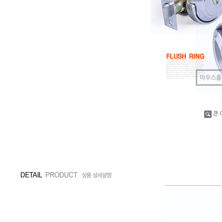
마우스를
큰 