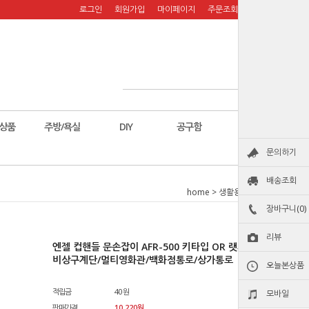
로그인
회원가입
마이페이지
주문조회
장바구니
상품
주방/욕실
DIY
공구함
칼
문의하기
배송조회
home
>
생활용품
>
철물
장바구니(0)
리뷰
엔젤 컵핸들 문손잡이 AFR-500 키타입 OR 랫치 통로형/
비상구계단/멀티영화관/백화점통로/상가통로
오늘본상품
적립금
40원
모바일
판매가격
10,220원