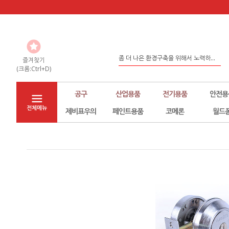
도매,납품,대량구매시 전화문의 바랍...
좀 더 나은 환경구축을 위해서 노력하...
즐겨찾기
(크롬:Ctrl+D)
홈페이지 리뉴얼
공구
산업용품
전기용품
안전용
전체메뉴
제비표우의
페인트용품
코메론
월드