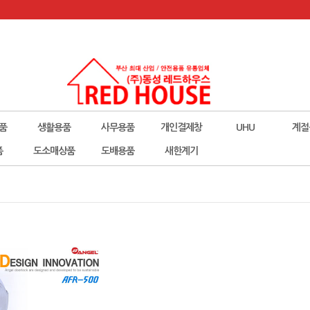
품
생활용품
사무용품
개인결제창
UHU
계절
폼
도소매상품
도배용품
새한계기