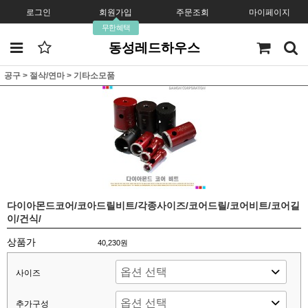
로그인
회원가입
주문조회
마이페이지
무한혜택
동성레드하우스
공구
>
절삭/연마
>
기타소모품
다이아몬드코어/코아드릴비트/각종사이즈/코어드릴/코어비트/코어길
이/건식/
상품가
40,230원
사이즈
추가구성