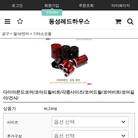
로그인
회원가입
주문조회
마이페이지
무한혜택
동성레드하우스
공구
>
절삭/연마
>
기타소모품
다이아몬드코어/코아드릴비트/각종사이즈/코어드릴/코어비트/코어길
이/건식/
상품가
40,230원
사이즈
추가구성