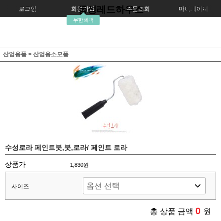
동성레드하우스
로그인
회원가입
주문조회
마이페이지
무한혜택
산업용품
>
산업용소모품
수성로라 페인트붓,붓,로라/ 페인트 로라
상품가
1,830원
사이즈
0
총 상품 금액
원