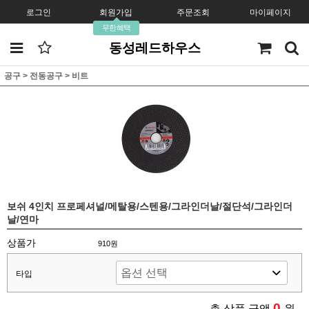
로그인
회원가입
주문조회
마이페이지
무한혜택
동성레드하우스
공구
>
전동공구
>
비트
보쉬 4인치 프로페셔널/메탈용/스텐용/그라인더날/절단석/그라인더
날/연마
상품가
910원
타입
0
총 상품 금액
원