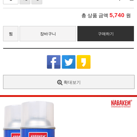
5,740
총 상품 금액
원
찜
장바구니
구매하기
확대보기