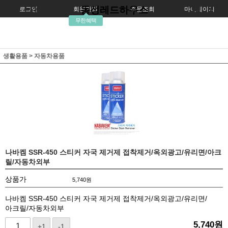
동성레드하우스
로그인
회원가입
주문조회
마이페이지
무한혜택
생활용품
>
자동차용품
나바켐 SSR-450 스티커 자국 제거제 접착제거/옥외광고/유리면/아크
릴/자동차외부
상품가
5,740
원
나바켐 SSR-450 스티커 자국 제거제 접착제거/옥외광고/유리면/
아크릴/자동차외부
5,740
원
+1
-1