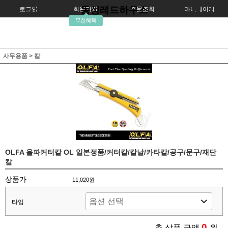
동성레드하우스
로그인
회원가입
주문조회
마이페이지
무한혜택
사무용품
>
칼
OLFA 올파커터칼 OL 일본정품/커터칼/칼날/카타칼/공구/문구/재단
칼
상품가
11,020원
타입
0
총 상품 금액
원