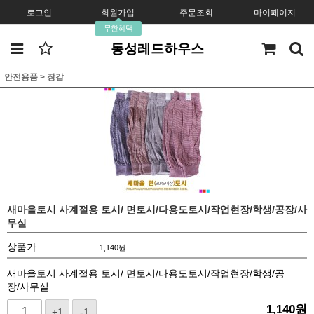
로그인
회원가입
주문조회
마이페이지
무한혜택
동성레드하우스
안전용품
>
장갑
새마을토시 사계절용 토시/ 면토시/다용도토시/작업현장/학생/공장/사
무실
상품가
1,140
원
새마을토시 사계절용 토시/ 면토시/다용도토시/작업현장/학생/공
장/사무실
1,140
원
+1
-1