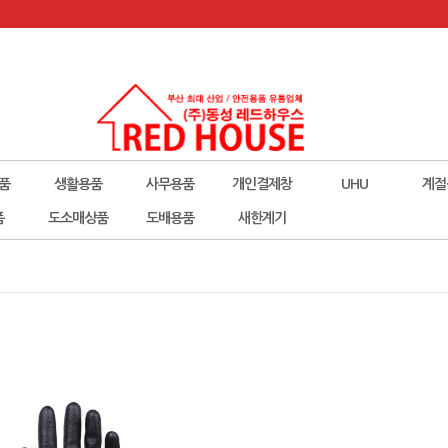
품
생활용품
사무용품
개인결제창
UHU
계절
폼
도소매상품
도배용품
새한계기