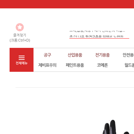
도매,납품,대량구매시 전화문의 바랍...
좀 더 나은 환경구축을 위해서 노력하...
즐겨찾기
(크롬:Ctrl+D)
홈페이지 리뉴얼
공구
산업용품
전기용품
안전용
전체메뉴
제비표우의
페인트용품
코메론
월드