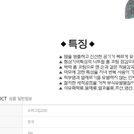
슈퍼그립200
한국
3M