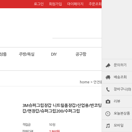
로그인
회원가입
마이페이지
주문조회
장바구니
상품
주방/욕실
DIY
공구함
칼
문의하기
배송조회
home
>
안전용품
>
장갑
장바구니(0)
리뷰
3M슈퍼그립장갑 니트릴폼장갑/산업용/반코팅장갑/작업장
갑/면장갑/슈퍼그립200/수퍼그립
오늘본상품
적립금
10원
모바일
판매가격
2,860원