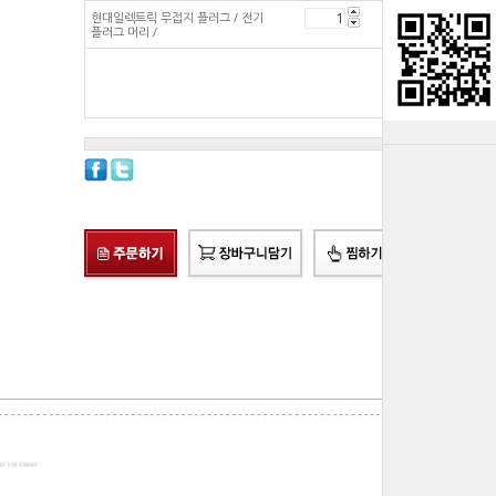
현대일렉트릭 무접지 플러그 / 전기
570
원
플러그 머리 /
총 상품 금액
570
원