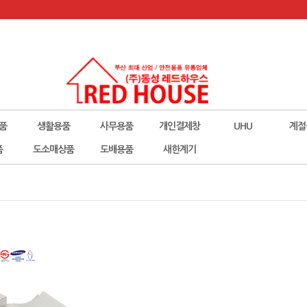
품
생활용품
사무용품
개인결제창
UHU
계절
폼
도소매상품
도배용품
새한계기