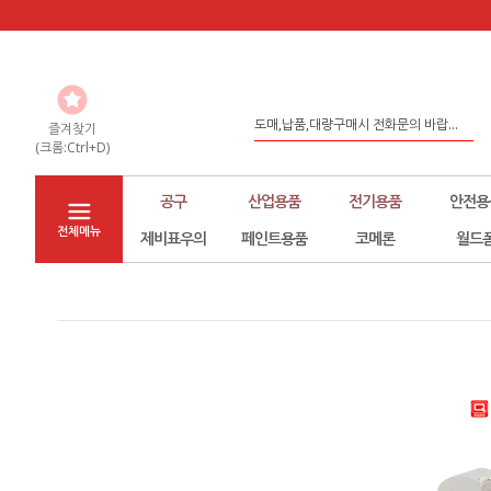
홈페이지 리뉴얼
도매,납품,대량구매시 전화문의 바랍...
즐겨찾기
(크롬:Ctrl+D)
좀 더 나은 환경구축을 위해서 노력하...
공구
산업용품
전기용품
안전용
전체메뉴
제비표우의
페인트용품
코메론
월드