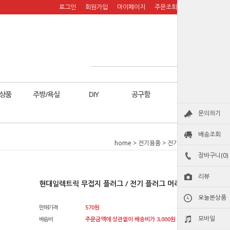
로그인
회원가입
마이페이지
주문조회
장바구니
상품
주방/욕실
DIY
공구함
칼
문의하기
배송조회
home
>
전기용품
>
전기/전자부품
장바구니(0)
리뷰
현대일렉트릭 무접지 플러그 / 전기 플러그 머리 /
오늘본상품
판매가격
570
원
모바일
배송비
주문금액에 상관없이 배송비가 3,000원 청구됩니다.원