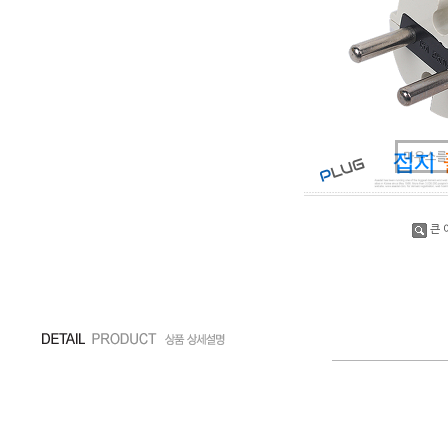
마우스를
큰 