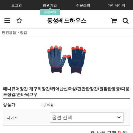
로그인
회원가입
주문조회
마이페이지
무한혜택
동성레드하우스
안전용품
>
장갑
매니큐어장갑 개구리장갑/뛰어난신축성/편안한장갑/원활한통풍/다용
도장갑/손바닥고무
상품가
1,140원
사이즈
0
총 상품 금액
원