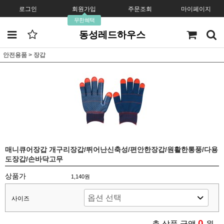
로그인
회원가입
주문조회
마이페이지
무한혜택
동성레드하우스
안전용품
>
장갑
매니큐어장갑 개구리장갑/뛰어난신축성/편안한장갑/원활한통풍/다용
도장갑/손바닥고무
상품가
1,140원
사이즈
0
총 상품 금액
원